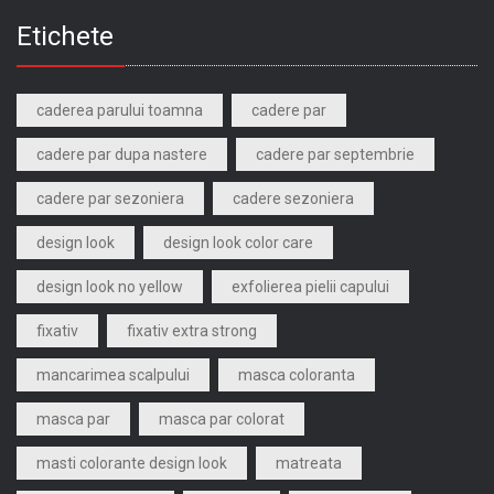
Etichete
caderea parului toamna
cadere par
cadere par dupa nastere
cadere par septembrie
cadere par sezoniera
cadere sezoniera
design look
design look color care
design look no yellow
exfolierea pielii capului
fixativ
fixativ extra strong
mancarimea scalpului
masca coloranta
masca par
masca par colorat
masti colorante design look
matreata