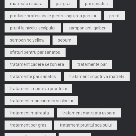
matreata usoara
par gras
par sanatos
produse profesionale pentru ingrijirea parului
prurit
prurit la nivelul scalpului
sampon anti galben
sampon no yellow
sebum
sfaturi pentru par sanatos
tratament cadere sezoniera
tratamente par
tratamente par sanatos
tratament impotriva matretii
tratament impotriva pruritului
tratament mancarimea scalpului
tratament matreata
tratament matreata usoara
tratament par gras
tratament pruritul scalpului