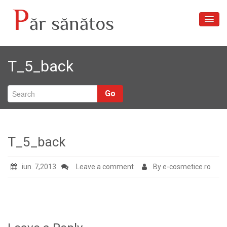
P
ăr sănătos
Acasă
T_5_back
Articole
Despre noi
Go
Tratamente păr
Galerie foto
T_5_back
Contact
iun. 7,2013
Leave a comment
By e-cosmetice.ro