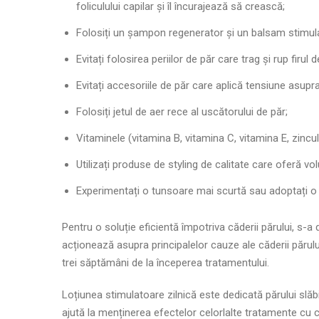
foliculului capilar și îl încurajează să crească;
Folosiți un
șampon regenerator
și un
balsam
stimula
Evitați folosirea periilor de păr care trag și rup firul d
Evitați accesoriile de păr care aplică tensiune asupra
Folosiți jetul de aer rece al uscătorului de păr;
Vitaminele (vitamina B, vitamina C, vitamina E, zincu
Utilizați
produse de styling
de calitate care oferă vol
Experimentați o tunsoare mai scurtă sau adoptați o t
Pentru o soluție eficientă împotriva căderii părului, s-
acționează asupra principalelor cauze ale căderii părulu
trei săptămâni de la începerea tratamentului.
Loțiunea stimulatoare zilnică este dedicată părului slăbi
ajută la menținerea efectelor celorlalte tratamente cu