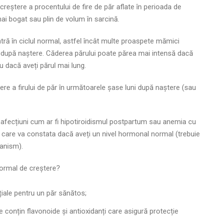
reștere a procentului de fire de păr aflate în perioada de
ai bogat sau plin de volum în sarcină.
ntră în ciclul normal, astfel încât multe proaspete mămici
ni după naștere. Căderea părului poate părea mai intensă dacă
u dacă aveți părul mai lung.
tere a firului de păr în următoarele șase luni după naștere (sau
e afecțiuni cum ar fi hipotiroidismul postpartum sau anemia cu
l care va constata dacă aveți un nivel hormonal normal (trebuie
ganism).
 normal de creștere?
țiale pentru un păr sănătos;
 conțin flavonoide și antioxidanți care asigură protecție