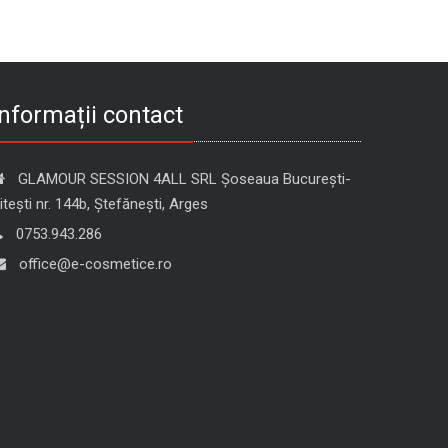
Informații contact
GLAMOUR SESSION 4ALL SRL Șoseaua București-
itești nr. 144b, Ștefănești, Arges
0753.943.286
office@e-cosmetice.ro