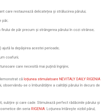
nt care restaurează delicatețea și strălucirea părului;
e păr;
 firului de păr precum și strângerea părului în cozi strânse;
l) ajută la depășirea acestei perioade;
um coafurii;
unsoare care necesită mai puțină îngrijire;
a demonstrat că
loțiunea stimulatoare NEVITALY DAILY RIGENIA
i, observându-se o îmbunătățire a calității părului în decurs de
t, subțire și care cade. Stimulează perfect rădăcinile părului și
 cosmetice din seria
RIGENIA
. Loțiunea întărește vizibil părul,