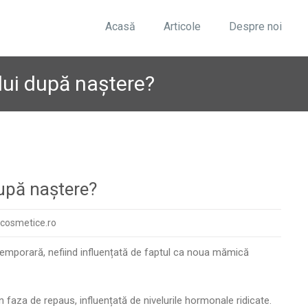
Acasă
Articole
Despre noi
lui după naștere?
upă naștere?
cosmetice.ro
temporară, nefiind influențată de faptul ca noua mămică
în faza de repaus, influențată de nivelurile hormonale ridicate.