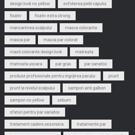
design look no yellow
exfolierea pielii capului
fixativ
fixativ extra strong
mancarimea scalpului
masca coloranta
masca par
masca par colorat
masti colorante design look
matreata
matreata usoara
par gras
par sanatos
produse profesionale pentru ingrijirea parului
prurit
prurit la nivelul scalpului
sampon anti galben
sampon no yellow
sebum
sfaturi pentru par sanatos
tratament cadere sezoniera
tratamente par