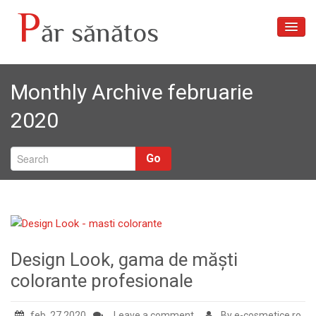
P
ăr sănătos
Acasă
Monthly Archive februarie
Articole
2020
Despre noi
Tratamente păr
Go
Galerie foto
Contact
Design Look, gama de măști
colorante profesionale
feb. 27,2020
Leave a comment
By e-cosmetice.ro