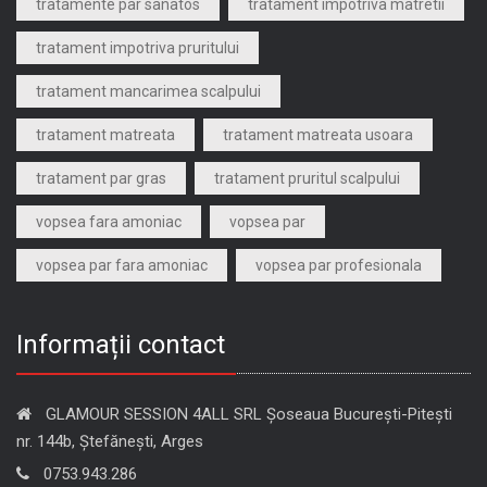
tratamente par sanatos
tratament impotriva matretii
tratament impotriva pruritului
tratament mancarimea scalpului
tratament matreata
tratament matreata usoara
tratament par gras
tratament pruritul scalpului
vopsea fara amoniac
vopsea par
vopsea par fara amoniac
vopsea par profesionala
Informații contact
GLAMOUR SESSION 4ALL SRL Șoseaua București-Pitești
nr. 144b, Ștefănești, Arges
0753.943.286