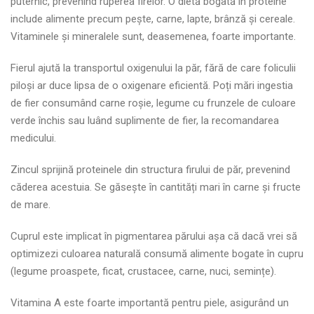
puternic, prevenind ruperea firelor. O dietă bogată în proteine
include alimente precum pește, carne, lapte, brânză și cereale.
Vitaminele și mineralele sunt, deasemenea, foarte importante.
Fierul ajută la transportul oxigenului la păr, fără de care foliculii
piloși ar duce lipsa de o oxigenare eficientă. Poți mări ingestia
de fier consumând carne roșie, legume cu frunzele de culoare
verde închis sau luând suplimente de fier, la recomandarea
medicului.
Zincul sprijină proteinele din structura firului de păr, prevenind
căderea acestuia. Se găsește în cantități mari în carne și fructe
de mare.
Cuprul este implicat în pigmentarea părului așa că dacă vrei să
optimizezi culoarea naturală consumă alimente bogate în cupru
(legume proaspete, ficat, crustacee, carne, nuci, semințe).
Vitamina A este foarte importantă pentru piele, asigurând un