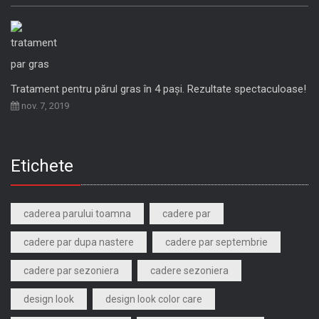
Tratament pentru părul gras în 4 pași. Rezultate spectaculoase!
nov. 7, 2019
Etichete
caderea parului toamna
cadere par
cadere par dupa nastere
cadere par septembrie
cadere par sezoniera
cadere sezoniera
design look
design look color care