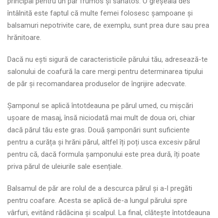
principal pentru un păr frumos și sănătos. O greșeală des
întâlnită este faptul că multe femei folosesc șampoane și
balsamuri nepotrivite care, de exemplu, sunt prea dure sau prea
hrănitoare.
Dacă nu ești sigură de caracteristicile părului tău, adresează-te
salonului de coafură la care mergi pentru determinarea tipului
de păr și recomandarea produselor de îngrijire adecvate.
Șamponul se aplică întotdeauna pe părul umed, cu mișcări
ușoare de masaj, însă niciodată mai mult de doua ori, chiar
dacă părul tău este gras. Două șamponări sunt suficiente
pentru a curăța și hrăni părul, altfel îți poți usca excesiv părul
pentru că, dacă formula șamponului este prea dură, îți poate
priva părul de uleiurile sale esențiale.
Balsamul de păr are rolul de a descurca părul și a-l pregăti
pentru coafare. Acesta se aplică de-a lungul părului spre
vârfuri, evitând rădăcina și scalpul. La final, clătește întotdeauna