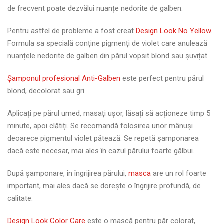
de frecvent poate dezvălui nuanțe nedorite de galben.
Pentru astfel de probleme a fost creat
Design Look No Yellow
.
Formula sa specială conține pigmenți de violet care anulează
nuanțele nedorite de galben din părul vopsit blond sau șuvițat.
Șamponul profesional Anti-Galben
este perfect pentru părul
blond, decolorat sau gri.
Aplicați pe părul umed, masați ușor, lăsați să acționeze timp 5
minute, apoi clătiți. Se recomandă folosirea unor mânuși
deoarece pigmentul violet pătează. Se repetă șamponarea
dacă este necesar, mai ales în cazul părului foarte gălbui.
După șamponare, în îngrijirea părului,
masca
are un rol foarte
important, mai ales dacă se dorește o îngrijire profundă, de
calitate.
Design Look Color Care
este o mască pentru păr colorat,