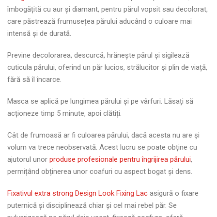
îmbogățită cu aur și diamant, pentru părul vopsit sau decolorat,
care păstrează frumusețea părului aducând o culoare mai
intensă și de durată.
Previne decolorarea, descurcă, hrănește părul și sigilează
cuticula părului, oferind un păr lucios, strălucitor și plin de viață,
fără să îl încarce.
Masca se aplică pe lungimea părului și pe vârfuri. Lăsați să
acționeze timp 5 minute, apoi clătiți.
Cât de frumoasă ar fi culoarea părului, dacă acesta nu are și
volum va trece neobservată. Acest lucru se poate obține cu
ajutorul unor
produse profesionale pentru îngrijirea părului
,
permițând obținerea unor coafuri cu aspect bogat și dens.
Fixativul extra strong Design Look Fixing Lac
asigură o fixare
puternică și disciplinează chiar și cel mai rebel păr. Se