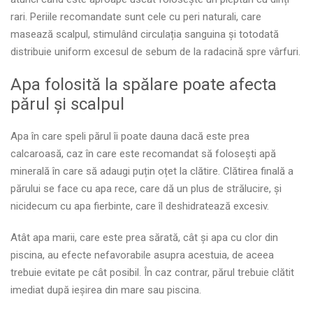
rari. Periile recomandate sunt cele cu peri naturali, care
masează scalpul, stimulând circulația sanguina și totodată
distribuie uniform excesul de sebum de la radacină spre vârfuri.
Apa folosită la spălare poate afecta
părul și scalpul
Apa în care speli părul îi poate dauna dacă este prea
calcaroasă, caz în care este recomandat să folosești apă
minerală în care să adaugi puțin oțet la clătire. Clătirea finală a
părului se face cu apa rece, care dă un plus de strălucire, și
nicidecum cu apa fierbinte, care îl deshidratează excesiv.
Atât apa marii, care este prea sărată, cât și apa cu clor din
piscina, au efecte nefavorabile asupra acestuia, de aceea
trebuie evitate pe cât posibil. În caz contrar, părul trebuie clătit
imediat după ieșirea din mare sau piscina.