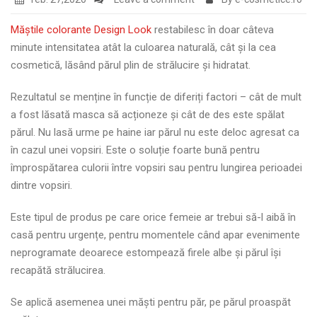
Măștile colorante Design Look
restabilesc în doar câteva
minute intensitatea atât la culoarea naturală, cât și la cea
cosmetică, lăsând părul plin de strălucire și hidratat.
Rezultatul se menține în funcție de diferiți factori – cât de mult
a fost lăsată masca să acționeze și cât de des este spălat
părul. Nu lasă urme pe haine iar părul nu este deloc agresat ca
în cazul unei vopsiri. Este o soluție foarte bună pentru
împrospătarea culorii între vopsiri sau pentru lungirea perioadei
dintre vopsiri.
Este tipul de produs pe care orice femeie ar trebui să-l aibă în
casă pentru urgențe, pentru momentele când apar evenimente
neprogramate deoarece estompează firele albe și părul își
recapătă strălucirea.
Se aplică asemenea unei măști pentru păr, pe părul proaspăt