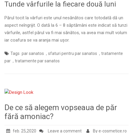
Tunde vârfurile la fiecare două luni
Părul tocit la vârfuri este unul nesănătos care totodată dă un
aspect neîngrijit. O dată la 6 – 8 săptămâni este indicat să tunzi
vârfurile, astfel părul va fi mai sănătos, va avea mai mult volum
iar coafura se va aranja mai ușor.
,
,
Tags
par sanatos
sfaturi pentru par sanatos
tratamente
,
par
tratamente par sanatos
De ce să alegem vopseaua de păr
fără amoniac?
feb. 25,2020
Leave a comment
By e-cosmetice.ro