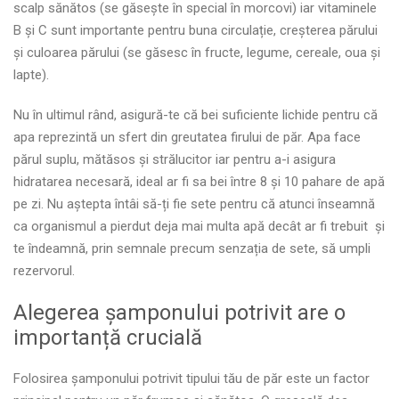
scalp sănătos (se găsește în special în morcovi) iar vitaminele
B și C sunt importante pentru buna circulație, creșterea părului
și culoarea părului (se găsesc în fructe, legume, cereale, oua și
lapte).
Nu în ultimul rând, asigură-te că bei suficiente lichide pentru că
apa reprezintă un sfert din greutatea firului de păr. Apa face
părul suplu, mătăsos și strălucitor iar pentru a-i asigura
hidratarea necesară, ideal ar fi sa bei între 8 și 10 pahare de apă
pe zi. Nu aștepta întâi să-ți fie sete pentru că atunci înseamnă
ca organismul a pierdut deja mai multa apă decât ar fi trebuit și
te îndeamnă, prin semnale precum senzația de sete, să umpli
rezervorul.
Alegerea șamponului potrivit are o
importanță crucială
Folosirea șamponului potrivit tipului tău de păr este un factor