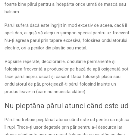
foarte bine părul pentru a îndepărta orice urmă de mască sau
balsam.
Părul suferă dacă este îngrijit în mod excesiv de aceea, dacă îl
speli des, ai grijă să alegi un șampon special pentru uz frecvent.
Nu-ți agresa parul prin tapare excesivă, folosirea ondulatorului
electric, ori a periilor din plastic sau metal.
Vopsirile reperate, decolorările, ondulările permanente și
folosirea frecventă a produselor pe bază de apă oxigenată pot
face părul aspru, uscat și casant. Dacă folosești placa sau
ondulatorul de păr, protejează-ți părul folosind înainte un
produs leave-in (care nu necesita clătire).
Nu pieptăna părul atunci când este ud
Părul nu trebuie pieptănat atunci când este ud pentru ca riști sa
îl rupi. Trece-ți ușor degetele prin păr pentru a-l descurca iar
atunci când este aproape uscat folosește un pieptăn cu dinți