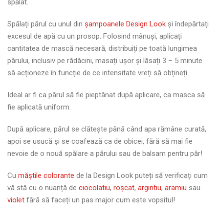
spălat.
Spălați părul cu unul din
șampoanele Design Look
și îndepărtați
excesul de apă cu un prosop. Folosind mânuși, aplicați
cantitatea de mască necesară, distribuiți pe toată lungimea
părului, inclusiv pe rădăcini, masați ușor și lăsați 3 – 5 minute
să acționeze în funcție de ce intensitate vreți să obțineți.
Ideal ar fi ca părul să fie pieptănat după aplicare, ca masca să
fie aplicată uniform.
După aplicare, părul se clătește până când apa rămâne curată,
apoi se usucă și se coafează ca de obicei, fără să mai fie
nevoie de o nouă spălare a părului sau de balsam pentru păr!
Cu
măștile colorante
de la Design Look puteți să verificați cum
vă stă cu o nuanță de
ciocolatiu
,
roșcat
,
argintiu
,
aramiu
sau
violet
fără să faceți un pas major cum este vopsitul!