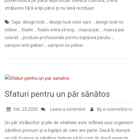
pulverizează pe părul deja uscat, fixează coafura, oferă
strălucire fără a lipi părul și nu lasă reziduuri.
,
,
Tags
design look
design look color care
design look no
,
,
,
,
yellow
fixativ
fixativ extra strong
masca par
masca par
,
,
colorat
produse profesionale pentru ingrijirea parului
,
sampon anti galben
sampon no yellow
Sfaturi pentru un păr sănătos
feb. 25,2020
Leave a comment
By e-cosmetice.ro
Un păr strălucitor și plin de vitalitate este reflexia unui organism
sănătos precum și a îngrijirii de care are parte. Dacă îți dorești
un păr frumos și sănătos trebuie să ții cont de două aspecte