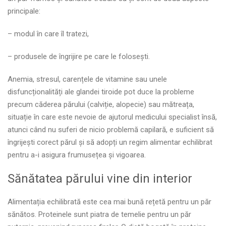
principale:
– modul în care îl tratezi,
– produsele de îngrijire pe care le folosești.
Anemia, stresul, carențele de vitamine sau unele
disfuncționalități ale glandei tiroide pot duce la probleme
precum căderea părului (calviție, alopecie) sau mătreața,
situație în care este nevoie de ajutorul medicului specialist însă,
atunci când nu suferi de nicio problemă capilară, e suficient să
îngrijești corect părul și să adopți un regim alimentar echilibrat
pentru a-i asigura frumusețea și vigoarea.
Sănătatea părului vine din interior
Alimentația echilibrată este cea mai bună rețetă pentru un păr
sănătos. Proteinele sunt piatra de temelie pentru un păr