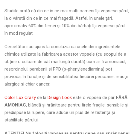
Studiile arată că din ce în ce mai mulți oameni își vopsesc părul,
la o vârstă din ce în ce mai fragedă. Astfel, în unele țări,
aproximativ 60% din femei și 10% din bărbați își vopsesc părul
în mod regulat.
Cercetătorii au ajuns la concluzia ca unele din ingredientele
chimice utilizate la fabricarea acestor vopsele (cu scopul de a
obține o culoare de cât mai lungă durată) cum ar fi amoniacul,
resorcinolul, parabenii si PPD (p-phenylenediamina) pot
provoca, în funcție și de sensibilitatea fiecărei persoane, reacții
alergice si chiar cancer.
Color Lux Crazy
de la
Design Look
este o vopsea de păr
FĂRĂ
AMONIAC
, blândă și hrănitoare pentru firele fragile, sensibile și
predispuse la rupere, care aduce un plus de rezistență și
stabilitate părului.
ATENȚIE! Nu folosiți vopseaua pentru gene sau sprâncene!