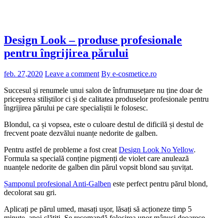
Design Look – produse profesionale
pentru îngrijirea părului
feb. 27,2020
Leave a comment
By e-cosmetice.ro
Succesul și renumele unui salon de înfrumusețare nu ține doar de
priceperea stiliștilor ci și de calitatea produselor profesionale pentru
îngrijirea părului pe care specialiștii le folosesc.
Blondul, ca și vopsea, este o culoare destul de dificilă și destul de
frecvent poate dezvălui nuanțe nedorite de galben.
Pentru astfel de probleme a fost creat
Design Look No Yellow
.
Formula sa specială conține pigmenți de violet care anulează
nuanțele nedorite de galben din părul vopsit blond sau șuvițat.
Șamponul profesional Anti-Galben
este perfect pentru părul blond,
decolorat sau gri.
Aplicați pe părul umed, masați ușor, lăsați să acționeze timp 5
minute, apoi clătiți. Se recomandă folosirea unor mânuși deoarece