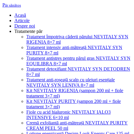
P
ăr sănătos
Acasă
Articole
Despre noi
Tratamente păr
Tratament împotriva căderii părului NEVITALY SYN
RIGENIA 8×7 ml
Tratament intensiv anti-mătreață NEVITALY SYN
PURITY 8×7 ml
Tratament antistres pentru părul gras NEVITALY SYN
EQUILIBRA 8×7 ml
Tratament detoxifiant NEVITALY SYN DETODREN
8×7 ml
Tratament anti-roșeață scalp cu uleiuri esențiale
NEVITALY SYN LENIVA 8×7 ml
Kit NEVITALY RIGENIA (sampon 200 ml + fiole
tratament 3×7 ml)
Kit NEVITALY PURITY (șampon 200 ml + fiole
tratament 3×7 ml)
Fiole cu acid hialuronic NEVITALY IALO3
INTENSIVE 6×10 ml
Cremă exfoliantă anti-mătreață NEVITALY PURITY
CREAM PEEL 50 ml
Lotiune energizantă Design Look Energy Care 125 ml