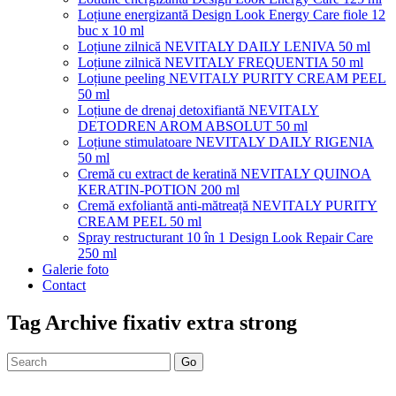
Loțiune energizantă Design Look Energy Care fiole 12
buc x 10 ml
Loțiune zilnică NEVITALY DAILY LENIVA 50 ml
Loțiune zilnică NEVITALY FREQUENTIA 50 ml
Loțiune peeling NEVITALY PURITY CREAM PEEL
50 ml
Loțiune de drenaj detoxifiantă NEVITALY
DETODREN AROM ABSOLUT 50 ml
Loțiune stimulatoare NEVITALY DAILY RIGENIA
50 ml
Cremă cu extract de keratină NEVITALY QUINOA
KERATIN-POTION 200 ml
Cremă exfoliantă anti-mătreață NEVITALY PURITY
CREAM PEEL 50 ml
Spray restructurant 10 în 1 Design Look Repair Care
250 ml
Galerie foto
Contact
Tag Archive
fixativ extra strong
Go