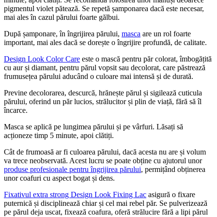
pigmentul violet pătează. Se repetă șamponarea dacă este necesar,
mai ales în cazul părului foarte gălbui.
După șamponare, în îngrijirea părului,
masca
are un rol foarte
important, mai ales dacă se dorește o îngrijire profundă, de calitate.
Design Look Color Care
este o mască pentru păr colorat, îmbogățită
cu aur și diamant, pentru părul vopsit sau decolorat, care păstrează
frumusețea părului aducând o culoare mai intensă și de durată.
Previne decolorarea, descurcă, hrănește părul și sigilează cuticula
părului, oferind un păr lucios, strălucitor și plin de viață, fără să îl
încarce.
Masca se aplică pe lungimea părului și pe vârfuri. Lăsați să
acționeze timp 5 minute, apoi clătiți.
Cât de frumoasă ar fi culoarea părului, dacă acesta nu are și volum
va trece neobservată. Acest lucru se poate obține cu ajutorul unor
produse profesionale pentru îngrijirea părului
, permițând obținerea
unor coafuri cu aspect bogat și dens.
Fixativul extra strong Design Look Fixing Lac
asigură o fixare
puternică și disciplinează chiar și cel mai rebel păr. Se pulverizează
pe părul deja uscat, fixează coafura, oferă strălucire fără a lipi părul