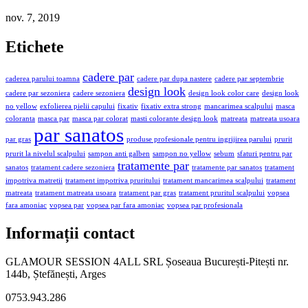
nov. 7, 2019
Etichete
cadere par
caderea parului toamna
cadere par dupa nastere
cadere par septembrie
design look
cadere par sezoniera
cadere sezoniera
design look color care
design look
no yellow
exfolierea pielii capului
fixativ
fixativ extra strong
mancarimea scalpului
masca
coloranta
masca par
masca par colorat
masti colorante design look
matreata
matreata usoara
par sanatos
par gras
produse profesionale pentru ingrijirea parului
prurit
prurit la nivelul scalpului
sampon anti galben
sampon no yellow
sebum
sfaturi pentru par
tratamente par
sanatos
tratament cadere sezoniera
tratamente par sanatos
tratament
impotriva matretii
tratament impotriva pruritului
tratament mancarimea scalpului
tratament
matreata
tratament matreata usoara
tratament par gras
tratament pruritul scalpului
vopsea
fara amoniac
vopsea par
vopsea par fara amoniac
vopsea par profesionala
Informații contact
GLAMOUR SESSION 4ALL SRL Șoseaua București-Pitești nr.
144b, Ștefănești, Arges
0753.943.286