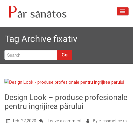
P
ăr sănătos
Acasă
Tag Archive
fixativ
Articole
Despre noi
Go
Tratamente păr
Galerie foto
Contact
Design Look – produse profesionale
pentru îngrijirea părului
feb. 27,2020
Leave a comment
By e-cosmetice.ro