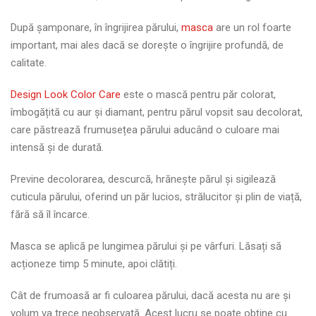
După șamponare, în îngrijirea părului,
masca
are un rol foarte
important, mai ales dacă se dorește o îngrijire profundă, de
calitate.
Design Look Color Care
este o mască pentru păr colorat,
îmbogățită cu aur și diamant, pentru părul vopsit sau decolorat,
care păstrează frumusețea părului aducând o culoare mai
intensă și de durată.
Previne decolorarea, descurcă, hrănește părul și sigilează
cuticula părului, oferind un păr lucios, strălucitor și plin de viață,
fără să îl încarce.
Masca se aplică pe lungimea părului și pe vârfuri. Lăsați să
acționeze timp 5 minute, apoi clătiți.
Cât de frumoasă ar fi culoarea părului, dacă acesta nu are și
volum va trece neobservată. Acest lucru se poate obține cu