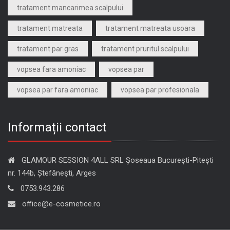
tratament mancarimea scalpului
tratament matreata
tratament matreata usoara
tratament par gras
tratament pruritul scalpului
vopsea fara amoniac
vopsea par
vopsea par fara amoniac
vopsea par profesionala
Informații contact
GLAMOUR SESSION 4ALL SRL Șoseaua București-Pitești
nr. 144b, Ștefănești, Arges
0753.943.286
office@e-cosmetice.ro