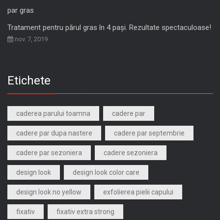
Tratament pentru părul gras în 4 pași. Rezultate spectaculoase!
nov. 7, 2019
Etichete
caderea parului toamna
cadere par
cadere par dupa nastere
cadere par septembrie
cadere par sezoniera
cadere sezoniera
design look
design look color care
design look no yellow
exfolierea pielii capului
fixativ
fixativ extra strong