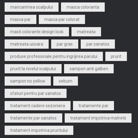
mancarimea scalpului
masca coloranta
masca par
masca par colorat
masti colorante design look
matreata
matreata usoara
par gras
par sanatos
produse profesionale pentru ingrijirea parului
prurit
prurit la nivelul scalpului
sampon anti galben
sampon no yellow
sebum
sfaturi pentru par sanatos
tratament cadere sezoniera
tratamente par
tratamente par sanatos
tratament impotriva matretii
tratament impotriva pruritului