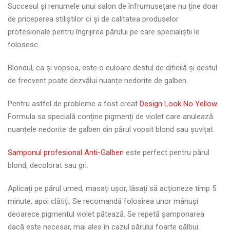
Succesul și renumele unui salon de înfrumusețare nu ține doar
de priceperea stiliștilor ci și de calitatea produselor
profesionale pentru îngrijirea părului pe care specialiștii le
folosesc.
Blondul, ca și vopsea, este o culoare destul de dificilă și destul
de frecvent poate dezvălui nuanțe nedorite de galben.
Pentru astfel de probleme a fost creat
Design Look No Yellow
.
Formula sa specială conține pigmenți de violet care anulează
nuanțele nedorite de galben din părul vopsit blond sau șuvițat.
Șamponul profesional Anti-Galben
este perfect pentru părul
blond, decolorat sau gri.
Aplicați pe părul umed, masați ușor, lăsați să acționeze timp 5
minute, apoi clătiți. Se recomandă folosirea unor mânuși
deoarece pigmentul violet pătează. Se repetă șamponarea
dacă este necesar, mai ales în cazul părului foarte gălbui.