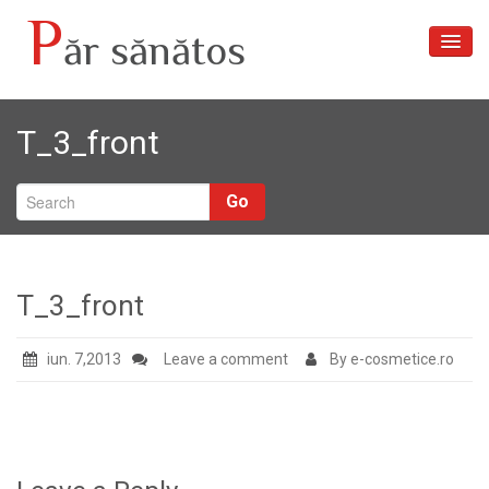
P
ăr sănătos
Acasă
T_3_front
Articole
Despre noi
Go
Tratamente păr
Galerie foto
T_3_front
Contact
iun. 7,2013
Leave a comment
By e-cosmetice.ro