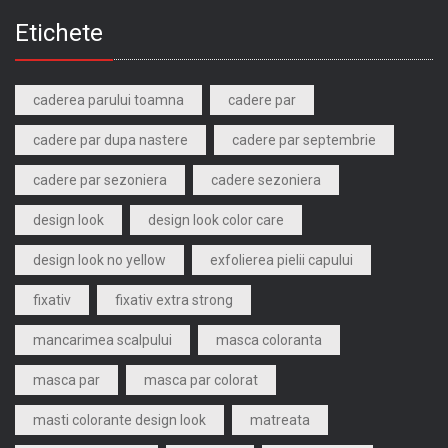
Etichete
caderea parului toamna
cadere par
cadere par dupa nastere
cadere par septembrie
cadere par sezoniera
cadere sezoniera
design look
design look color care
design look no yellow
exfolierea pielii capului
fixativ
fixativ extra strong
mancarimea scalpului
masca coloranta
masca par
masca par colorat
masti colorante design look
matreata