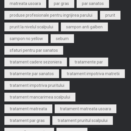
matreata usoara
par gras
par sanatos
produse profesionale pentru ingrijirea parului
prurit
prurit la nivelul scalpului
sampon anti galben
sampon no yellow
sebum
sfaturi pentru par sanatos
tratament cadere sezoniera
tratamente par
tratamente par sanatos
tratament impotriva matretii
tratament impotriva pruritului
tratament mancarimea scalpului
tratament matreata
tratament matreata usoara
tratament par gras
tratament pruritul scalpului