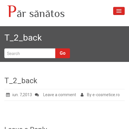
P
ăr sănătos
Acasă
T_2_back
Articole
Despre noi
Go
Tratamente păr
Galerie foto
T_2_back
Contact
iun. 7,2013
Leave a comment
By e-cosmetice.ro