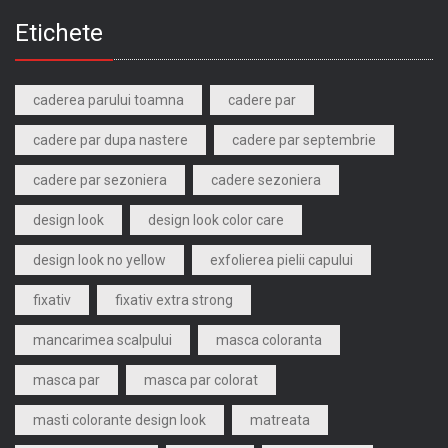
Etichete
caderea parului toamna
cadere par
cadere par dupa nastere
cadere par septembrie
cadere par sezoniera
cadere sezoniera
design look
design look color care
design look no yellow
exfolierea pielii capului
fixativ
fixativ extra strong
mancarimea scalpului
masca coloranta
masca par
masca par colorat
masti colorante design look
matreata