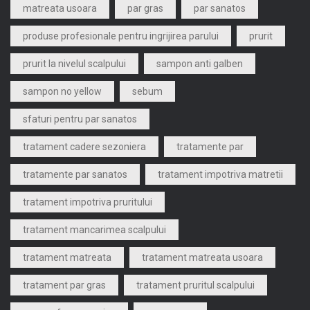
matreata usoara
par gras
par sanatos
produse profesionale pentru ingrijirea parului
prurit
prurit la nivelul scalpului
sampon anti galben
sampon no yellow
sebum
sfaturi pentru par sanatos
tratament cadere sezoniera
tratamente par
tratamente par sanatos
tratament impotriva matretii
tratament impotriva pruritului
tratament mancarimea scalpului
tratament matreata
tratament matreata usoara
tratament par gras
tratament pruritul scalpului