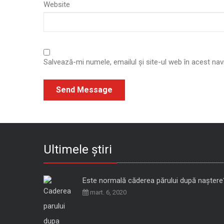
Website
Salvează-mi numele, emailul și site-ul web în acest na
Ultimele știri
Este normală căderea părului după naștere
mart. 6, 2020