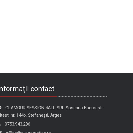
Informații contact
GLAMOUR SESSION 4ALL SRL Șoseaua București-
itești nr. 144b, Ștefănești, Arges
0753.943.286