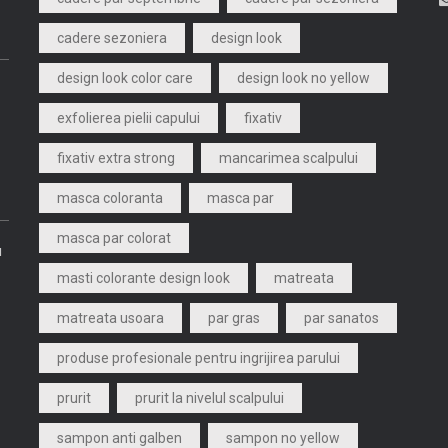
cadere sezoniera
design look
design look color care
design look no yellow
exfolierea pielii capului
fixativ
fixativ extra strong
mancarimea scalpului
masca coloranta
masca par
masca par colorat
u
masti colorante design look
matreata
matreata usoara
par gras
par sanatos
produse profesionale pentru ingrijirea parului
prurit
prurit la nivelul scalpului
sampon anti galben
sampon no yellow