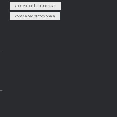
vopsea par fara amoniac
vopsea par profesionala