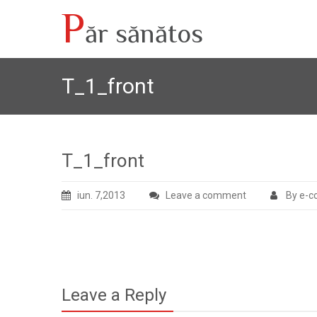
P
ăr sănătos
T_1_front
T_1_front
iun. 7,2013
Leave a comment
By e-c
Leave a Reply