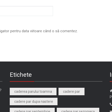
vigator pentru data viitoare când o să comentez.
Etichete
?
caderea parului toamna
cadere par
P
cadere par dupa nastere
cadere par septembrie
cadere par sezoniera