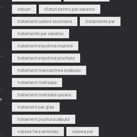
sebum
sfaturi pentru par sanatos
tratament cadere sezoniera
tratamente par
tratamente par sanatos
tratament impotriva matretii
tratament impotriva pruritului
tratament mancarimea scalpului
tratament matreata
tratament matreata usoara
re
tratament par gras
tratament pruritul scalpului
vopsea fara amoniac
vopsea par