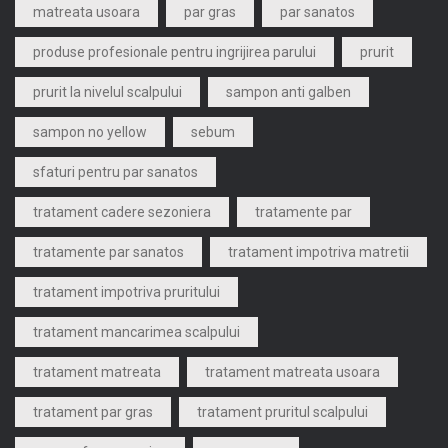
matreata usoara
par gras
par sanatos
produse profesionale pentru ingrijirea parului
prurit
prurit la nivelul scalpului
sampon anti galben
sampon no yellow
sebum
sfaturi pentru par sanatos
tratament cadere sezoniera
tratamente par
tratamente par sanatos
tratament impotriva matretii
tratament impotriva pruritului
tratament mancarimea scalpului
tratament matreata
tratament matreata usoara
tratament par gras
tratament pruritul scalpului