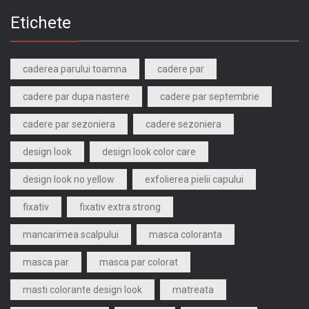
Etichete
caderea parului toamna
cadere par
cadere par dupa nastere
cadere par septembrie
cadere par sezoniera
cadere sezoniera
design look
design look color care
design look no yellow
exfolierea pielii capului
fixativ
fixativ extra strong
mancarimea scalpului
masca coloranta
masca par
masca par colorat
masti colorante design look
matreata