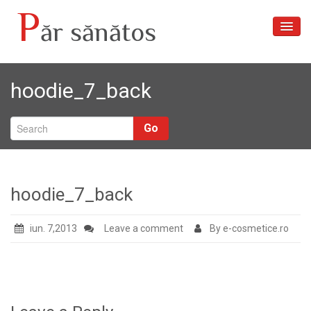
P
ăr sănătos
Acasă
hoodie_7_back
Articole
Despre noi
Go
Tratamente păr
Galerie foto
hoodie_7_back
Contact
iun. 7,2013
Leave a comment
By e-cosmetice.ro