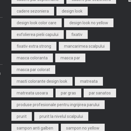
cadere sezoniera
design look
design look color care
design look no yellow
exfolierea pielii capului
fixativ
fixativ extra strong
mancarimea scalpului
masca coloranta
masca par
masca par colorat
u
masti colorante design look
matreata
matreata usoara
par gras
par sanatos
produse profesionale pentru ingrijirea parului
prurit
prurit la nivelul scalpului
sampon anti galben
sampon no yellow