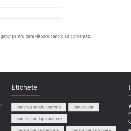
vigator pentru data viitoare când o să comentez.
Etichete
?
caderea parului toamna
cadere par
P
cadere par dupa nastere
cadere par septembrie
cadere par sezoniera