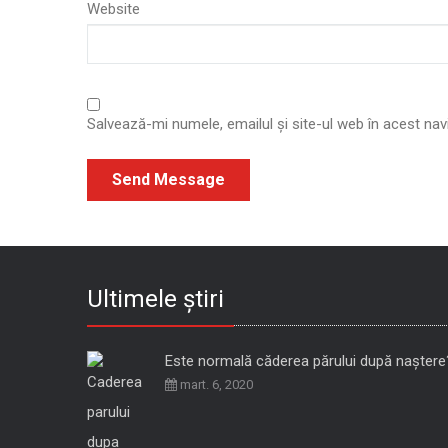
Website
Salvează-mi numele, emailul și site-ul web în acest na
Ultimele știri
Este normală căderea părului după naștere
mart. 6, 2020