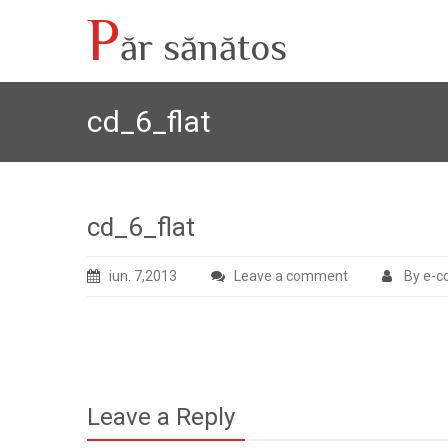
P
ăr sănătos
cd_6_flat
cd_6_flat
iun. 7,2013
Leave a comment
By e-c
Leave a Reply