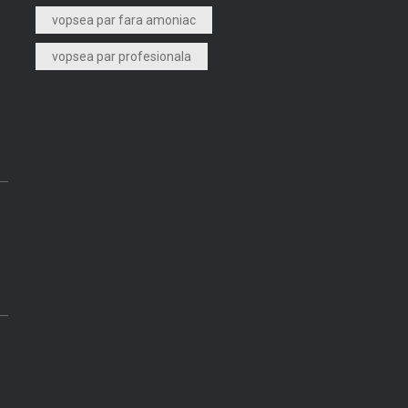
vopsea par fara amoniac
vopsea par profesionala