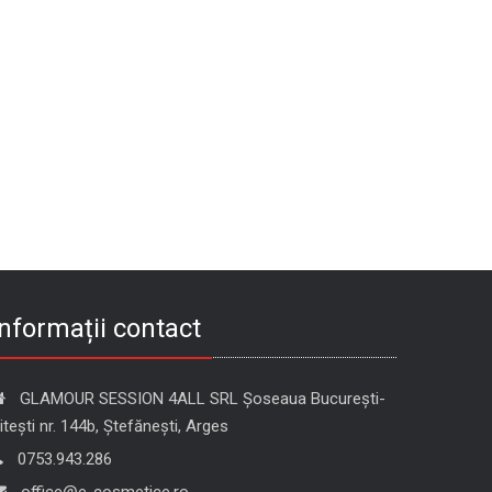
Informații contact
GLAMOUR SESSION 4ALL SRL Șoseaua București-
itești nr. 144b, Ștefănești, Arges
0753.943.286