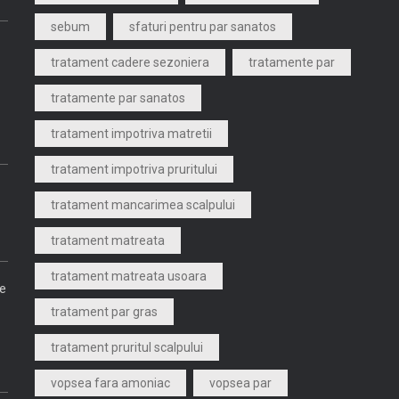
sebum
sfaturi pentru par sanatos
tratament cadere sezoniera
tratamente par
tratamente par sanatos
tratament impotriva matretii
tratament impotriva pruritului
tratament mancarimea scalpului
tratament matreata
tratament matreata usoara
re
tratament par gras
tratament pruritul scalpului
vopsea fara amoniac
vopsea par