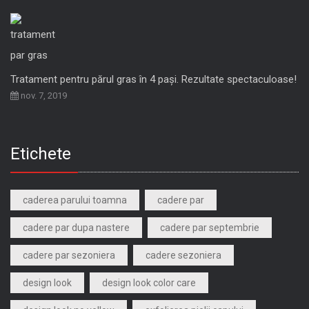
Tratament pentru părul gras în 4 pași. Rezultate spectaculoase!
nov. 7, 2019
Etichete
caderea parului toamna
cadere par
cadere par dupa nastere
cadere par septembrie
cadere par sezoniera
cadere sezoniera
design look
design look color care