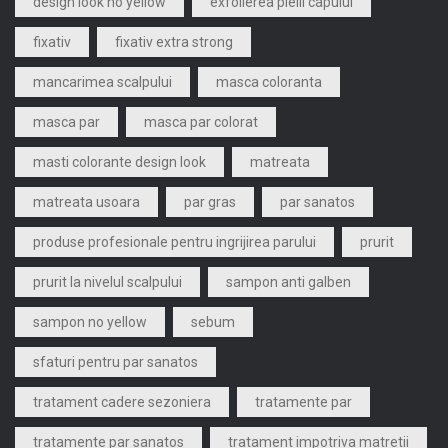
design look no yellow
exfolierea pielii capului
fixativ
fixativ extra strong
mancarimea scalpului
masca coloranta
masca par
masca par colorat
masti colorante design look
matreata
matreata usoara
par gras
par sanatos
produse profesionale pentru ingrijirea parului
prurit
prurit la nivelul scalpului
sampon anti galben
sampon no yellow
sebum
sfaturi pentru par sanatos
tratament cadere sezoniera
tratamente par
tratamente par sanatos
tratament impotriva matretii