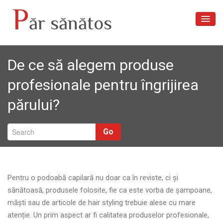
P
ăr sănătos
Acasă
De ce să alegem produse
Articole
profesionale pentru îngrijirea
Despre noi
părului?
Tratamente păr
Galerie foto
Go
Contact
Pentru o podoabă capilară nu doar ca în reviste, ci și
sănătoasă, produsele folosite, fie ca este vorba de șampoane,
măști sau de articole de hair styling trebuie alese cu mare
atenție. Un prim aspect ar fi calitatea produselor profesionale,