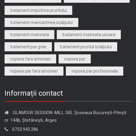
tratament impotriva pruritului
tratament mancarimea scalpului
tratament matreata
tratament matreata usoara
tratament par gras
tratament pruritul scalpului
vopsea fara amoniac
vopsea par
vopsea par fara amoniac
vopsea par profesionala
Informații contact
GLAMOUR SESSION 4ALL SRL Șoseaua București-Pitești
nr. 144b, Ștefănești, Arges
0753.943.286